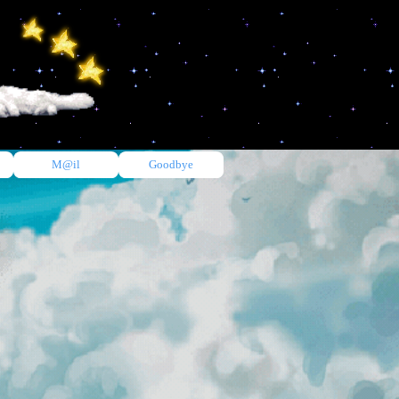
M@il
Goodbye