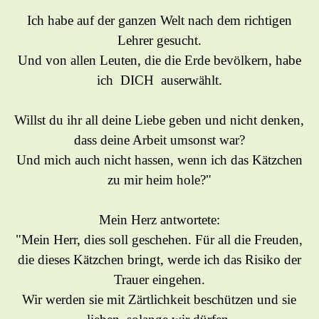
Ich habe auf der ganzen Welt
nach dem richtigen
Lehrer gesucht.
Und von allen Leuten, die die Erde bevölkern,
habe
ich DICH auserwählt.
Willst du ihr all deine Liebe geben
und nicht denken,
dass deine Arbeit umsonst war?
Und mich auch nicht hassen,
wenn ich das Kätzchen
zu mir heim hole?"
Mein Herz antwortete:
"Mein Herr, dies soll geschehen.
Für all die Freuden,
die dieses Kätzchen bringt,
werde ich das Risiko der
Trauer eingehen.
Wir werden sie mit Zärtlichkeit beschützen
und sie