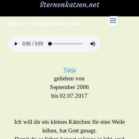
Sternenkatzen.net
Leihe mir ein kleines Kätzchen
Vasja
geliehen von
September 2006
bis 02.07.2017
Ich will dir ein kleines Kätzchen für eine Weile
leihen,
hat Gott gesagt.