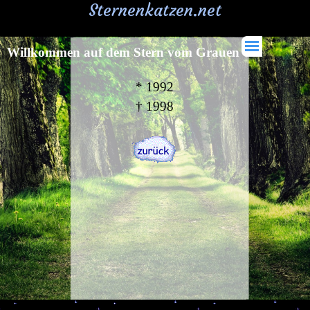
Sternenkatzen.net
Willkommen auf dem Stern vom Grauen
* 1992
†
1998